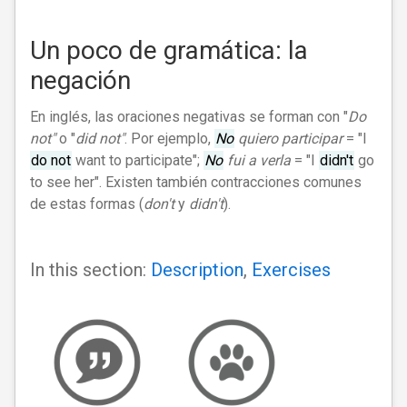
Un poco de gramática: la
negación
En inglés, las oraciones negativas se forman con "
Do
not"
o "
did not"
. Por ejemplo,
No
quiero participar
= "I
do not
want to participate";
No
fui a verla
= "I
didn't
go
to see her". Existen también contracciones comunes
de estas formas (
don't
y
didn't
).
In this section:
Description
,
Exercises