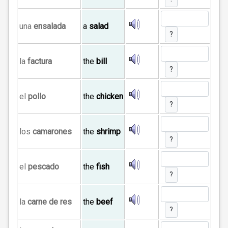
una
ensalada
a
salad
?
la
factura
the
bill
?
el
pollo
the
chicken
?
los
camarones
the
shrimp
?
el
pescado
the
fish
?
la
carne de res
the
beef
?