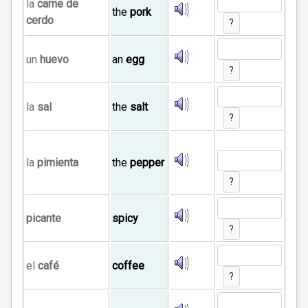
la
carne de
the
pork
cerdo
?
un
huevo
an
egg
?
la
sal
the
salt
?
la
pimienta
the
pepper
?
picante
spicy
?
el
café
coffee
?