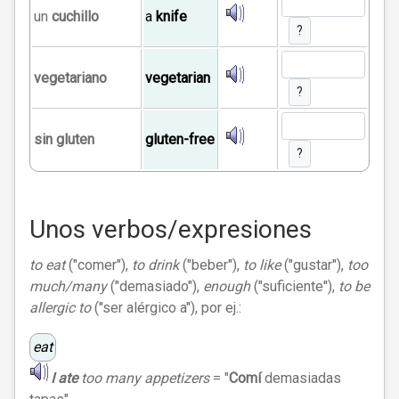
un
cuchillo
a
knife
?
vegetariano
vegetarian
?
sin gluten
gluten-free
?
Unos verbos/expresiones
to eat
("comer"),
to drink
("beber"),
to like
("gustar"),
too
much/many
("demasiado"),
enough
("suficiente"),
to be
allergic to
("ser alérgico a"), por ej.:
eat
I
ate
too many appetizers
= "
Comí
demasiadas