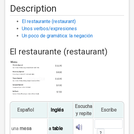
Description
El restaurante (restaurant)
Unos verbos/expresiones
Un poco de gramática: la negación
El restaurante (restaurant)
Escucha
Español
Inglés
Escribe
y repite
una
mesa
a
table
?