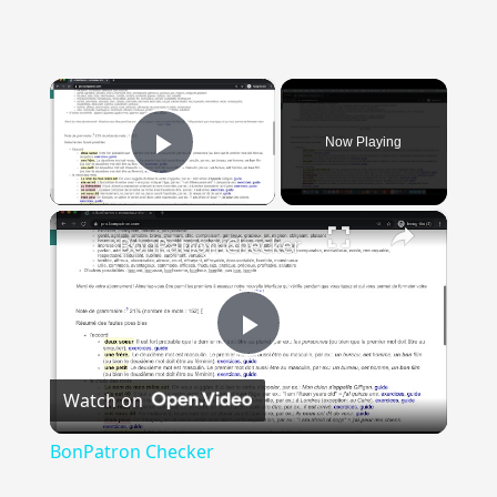
×
Now Playing
Play Video
×
BonPatron Checker
Play
Watch on
Video
BonPatron Checker