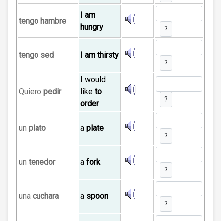
I am
tengo hambre
hungry
?
tengo sed
I am thirsty
?
I would
Quiero
pedir
like
to
?
order
un
plato
a
plate
?
un
tenedor
a
fork
?
una
cuchara
a
spoon
?