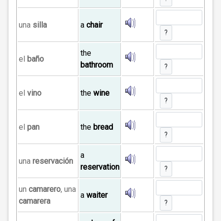
una
silla
a
chair
?
the
el
baño
bathroom
?
el
vino
the
wine
?
el
pan
the
bread
?
a
una
reservación
reservation
?
un
camarero
, una
a
waiter
camarera
?