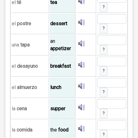
el
té
tea
?
el
postre
dessert
?
an
una
tapa
appetizer
?
el
desayuno
breakfast
?
el
almuerzo
lunch
?
la
cena
supper
?
la
comida
the
food
?