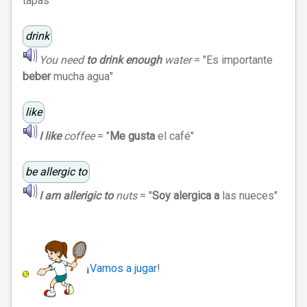
tapas
"
drink
You need
to drink enough
water
= "
Es importante
beber
mucha agua
"
like
I
like
coffee
= "
Me gusta
el café"
be allergic to
I
am allerigic to
nuts
= "
Soy alergica a
las nueces
"
Vamos a jugar
!
¡