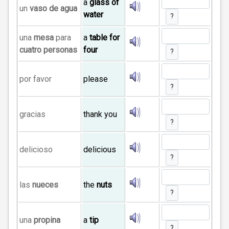
a
glass of
un
vaso de agua
water
?
una
mesa
para
a
table for
cuatro personas
four
?
por favor
please
?
gracias
thank you
?
delicioso
delicious
?
las
nueces
the
nuts
?
una
propina
a
tip
?