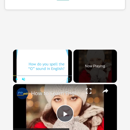
×
Now Playing
×
Play
Unmute
Fullscreen
How to Learn English: Spelling the O Sound
Play