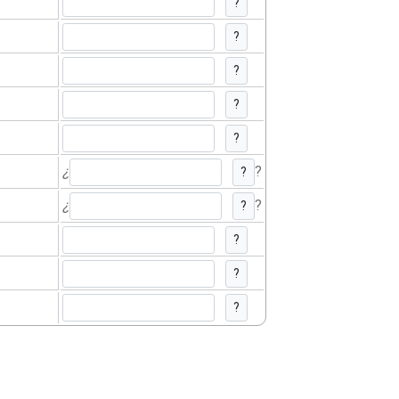
?
?
?
?
?
¿
?
?
¿
?
?
?
?
?