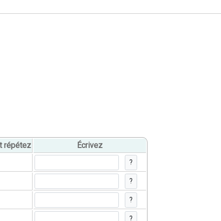
t répétez
Écrivez
?
?
?
?