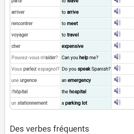
partir
to
leave
arriver
to
arrive
rencontrer
to
meet
voyager
to
travel
cher
expensive
Pouvez-vous m'
aider
?
Can you
help
me?
Vous
parlez
espagnol?
Do you
speak
Spanish?
une
urgence
an
emergency
l'
hôpital
the
hospital
un
stationnement
a
parking lot
Des verbes fréquents