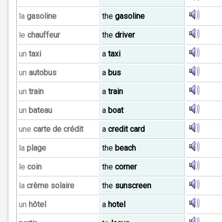
la
gasoline
the
gasoline
le
chauffeur
the
driver
un
taxi
a
taxi
un
autobus
a
bus
un
train
a
train
un
bateau
a
boat
une
carte de crédit
a
credit card
la
plage
the
beach
le
coin
the
corner
la
crème solaire
the
sunscreen
un
hôtel
a
hotel