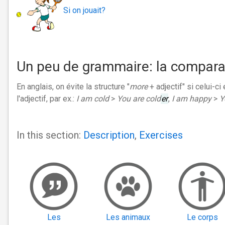
Si on jouait?
Un peu de grammaire: la compara
En anglais, on évite la structure "
more
+ adjectif" si celui-ci
l'adjectif, par ex.:
I am cold
>
You are cold
er
,
I am happy
>
Y
In this section:
Description
,
Exercises
Les
Les animaux
Le corps