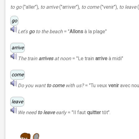
to go
("aller"),
to arrive
("arriver"),
to come
("venir"),
to leave
(
go
Let's
go
to the beach
= "
Allons
à la plage"
arrive
The train
arrives
at noon
= "Le train
arrive
à midi"
come
Do you want
to come
with us?
= "Tu veux
venir
avec nou
leave
We need
to leave
early
= "Il faut
quitter
tôt".