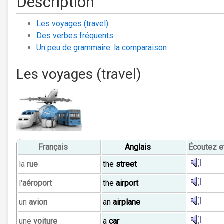
Description
Les voyages (travel)
Des verbes fréquents
Un peu de grammaire: la comparaison
Les voyages (travel)
Français
Anglais
Écoutez e
la
rue
the
street
l'
aéroport
the
airport
un
avion
an
airplane
une
voiture
a
car