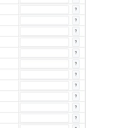
?
?
?
?
?
?
?
?
?
?
?