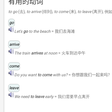
有用的
动词
to go
(去),
to arrive
(得到),
to come
(来),
to leave
(离开), 例
go
Let's
go
to the beach
=
我们去海滩
arrive
The train
arrives
at noon
=
火车到达中午
come
Do you want
to come
with us?
=
你想跟我们一起来吗？
leave
We need
to leave
early
= 我们需要早点离开