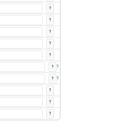
?
?
?
?
?
?
?
?
?
?
?
?