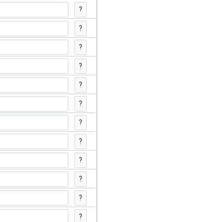
?
?
?
?
?
?
?
?
?
?
?
?