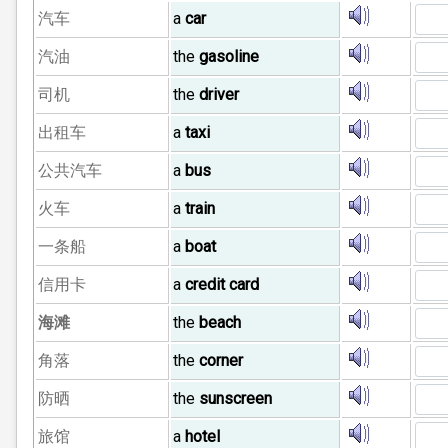
汽车
a
car
汽油
the
gasoline
司机
the
driver
出租车
a
taxi
公共汽车
a
bus
火车
a
train
一条船
a
boat
信用卡
a
credit card
海滩
the
beach
角落
the
corner
防晒
the
sunscreen
旅馆
a
hotel