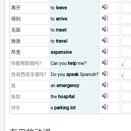
离开
to
leave
得到
to
arrive
见面
to
meet
旅游
to
travel
昂贵
expensive
¿
你能
帮助我吗？
Can you
help
me?
¿
你
说西班牙语吗？
Do you
speak
Spanish?
急
an
emergency
医院
the
hospital
停车
a
parking lot