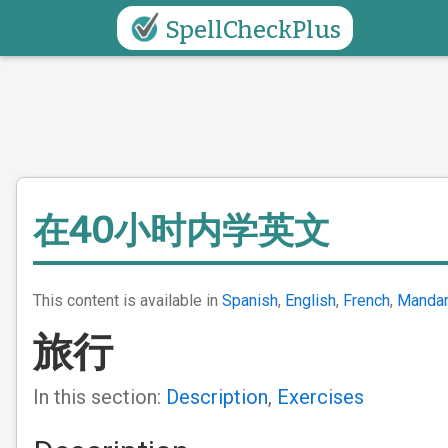
SpellCheckPlus
在40小时内学英文
This content is available in
Spanish
,
English
,
French
,
Mandar
旅行
In this section:
Description
,
Exercises