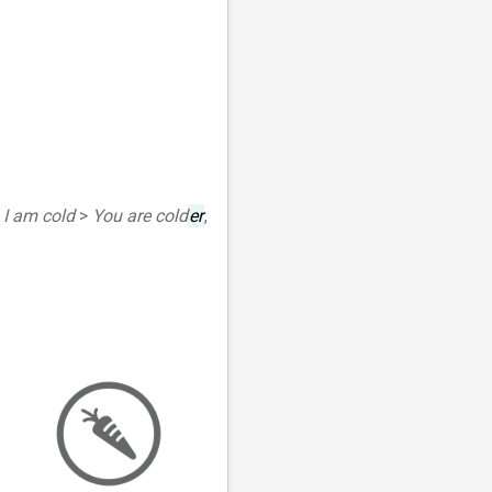
I am cold
>
You are cold
er
,