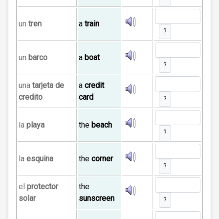
un
tren
a
train
?
un
barco
a
boat
?
una
tarjeta de
a
credit
credito
card
?
la
playa
the
beach
?
la
esquina
the
corner
?
el
protector
the
solar
sunscreen
?