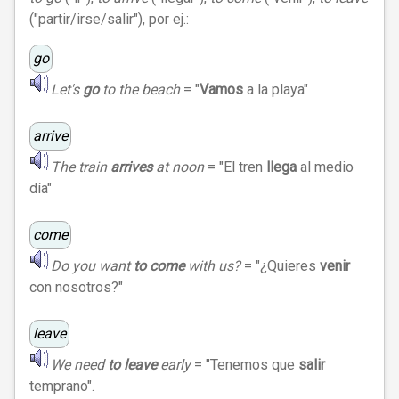
("partir/irse/salir"), por ej.:
go
Let's
go
to the beach
= "
Vamos
a la playa"
arrive
The train
arrives
at noon
= "El tren
llega
al medio
día"
come
Do you want
to come
with us?
= "¿Quieres
venir
con nosotros?"
leave
We need
to leave
early
= "Tenemos que
salir
temprano".