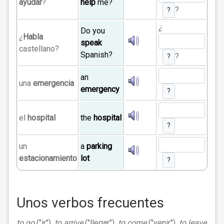
ayudar
?
help
me?
?
?
¿
Do you
¿
Habla
speak
castellano?
Spanish?
?
?
an
una
emergencia
emergency
?
el
hospital
the
hospital
?
un
a
parking
estacionamiento
lot
?
Unos verbos frecuentes
to go
("ir"),
to arrive
("llegar"),
to come
("venir"),
to leave