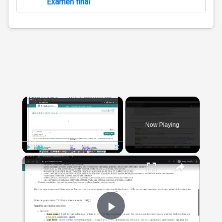
Examen final
×
Now Playing
×
Play
Unmute
Fullscreen
BonPatron Checker
Play