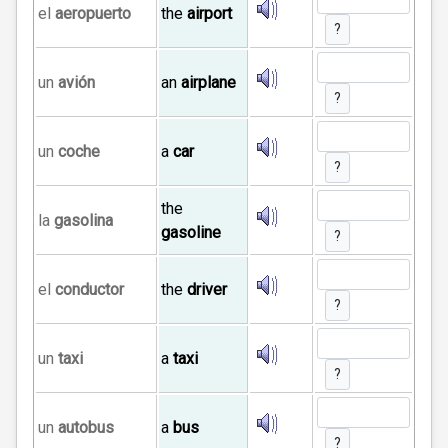
el
aeropuerto
the
airport
?
un
avión
an
airplane
?
un
coche
a
car
?
the
la
gasolina
gasoline
?
el
conductor
the
driver
?
un
taxi
a
taxi
?
un
autobus
a
bus
?