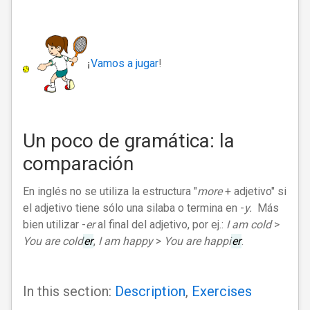
Vamos a jugar
!
¡
Un poco de gramática: la
comparación
En inglés no se utiliza la estructura "
more
+ adjetivo" si
el adjetivo tiene sólo una silaba o termina en -
y.
Más
bien utilizar -
er
al final del adjetivo, por ej.:
I am cold
>
You are cold
er
,
I am happy
>
You are happi
er
.
In this section:
Description
,
Exercises