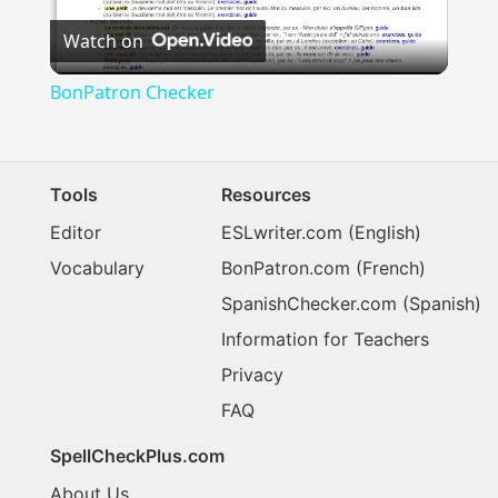
Watch on
Video
BonPatron Checker
Tools
Resources
Editor
ESLwriter.com
(English)
Vocabulary
BonPatron.com
(French)
SpanishChecker.com
(Spanish)
Information for Teachers
Privacy
FAQ
SpellCheckPlus.com
About Us